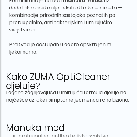
Formulirana je na bazi
manuka meda
, uz
dodatak manuka ulja i ekstrakta kore cimeta —
kombinacije prirodnih sastojaka poznatih po
protuupalnim, antibakterijskim i umirujućim
svojstvima.
Proizvod je dostupan u dobro opskrbljenim
ljekarnama.
Kako ZUMA OptiCleaner
djeluje?
Lagano zagrijavajuća i umirujuća formula djeluje na
najčešće uzroke i simptome ječmenca i chalaziona:
Manuka med
protuupalna i antibakterijska svojstva