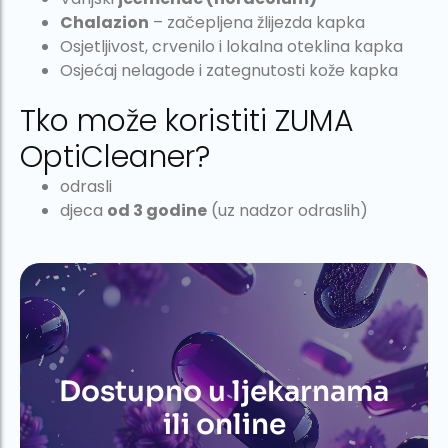
Chalazion
– začepljena žlijezda kapka
Osjetljivost, crvenilo i lokalna oteklina kapka
Osjećaj nelagode i zategnutosti kože kapka
Tko može koristiti ZUMA
OptiCleaner?
odrasli
djeca
od 3 godine
(uz nadzor odraslih)
Dostupno u ljekarnama
ili online