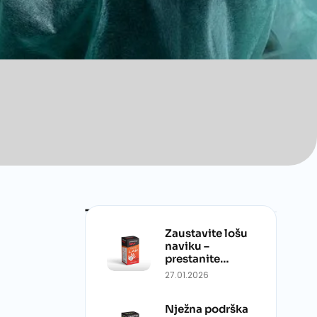
Trending Products
Zaustavite lošu
naviku –
prestanite…
27.01.2026
Nježna podrška