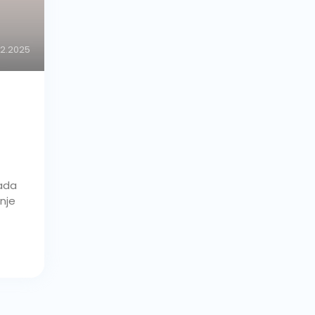
02.2025
kada
anje