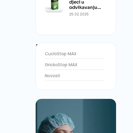
djeci u
odvikavanju…
25.02.2025
Blog Categories
CucloStop MAX
GrickoStop MAX
Novosti