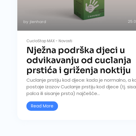
25.
by
jlenhard
CucloStop MAX
-
Novosti
Nježna podrška djeci u
odvikavanju od cuclanja
prstića i griženja noktiju
Cuclanje prstiju kod djece: kada je normalno, a 
postaje izazov Cuclanje prstiju kod djece (tj. sis
palca ili sisanje prsta) najčešće...
Read More